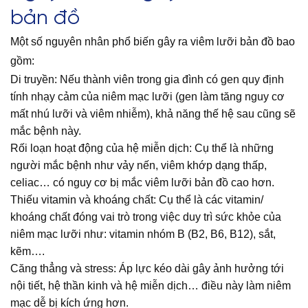
bản đồ
Một số nguyên nhân phổ biến gây ra viêm lưỡi bản đồ bao
gồm:
Di truyền: Nếu thành viên trong gia đình có gen quy định
tính nhạy cảm của niêm mạc lưỡi (gen làm tăng nguy cơ
mất nhú lưỡi và viêm nhiễm), khả năng thế hệ sau cũng sẽ
mắc bệnh này.
Rối loạn hoạt động của hệ miễn dịch: Cụ thể là những
người mắc bệnh như vảy nến, viêm khớp dạng thấp,
celiac… có nguy cơ bị mắc viêm lưỡi bản đồ cao hơn.
Thiếu vitamin và khoáng chất: Cụ thể là các vitamin/
khoáng chất đóng vai trò trong việc duy trì sức khỏe của
niêm mạc lưỡi như: vitamin nhóm B (B2, B6, B12), sắt,
kẽm….
Căng thẳng và stress: Áp lực kéo dài gây ảnh hưởng tới
nội tiết, hệ thần kinh và hệ miễn dịch… điều này làm niêm
mạc dễ bị kích ứng hơn.