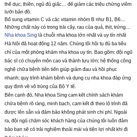
thể dục, thiền, ngủ đủ giấc… để giảm các triệu chứng viêm
lưỡi bản đồ.
Bổ sung vitamin C và các vitamin nhóm B như B1, B6…
Những chất này có trong trái cây, rau của quả, thịt, trứng…
Nha khoa Sing
là chuỗi nha khoa lớn nhất và uy tín nhất
Hà Nội đã hoạt động 12 năm. Chúng tôi hội tụ đủ ba tiêu
chí của một phòng khám nha khoa uy tín. Bao gồm: đội ngũ
bác sĩ có chuyên môn cao và thành tựu lớn; hệ thống công
nghệ chữa bệnh tiên tiến giúp giảm đau và hồi phục
nhanh; quy trình khám bệnh và dụng cụ nha khoa đáp ứng
quy định về vô trùng của Bộ Y tế.
Bên cạnh đó, Nha khoa Sing cam kết chính sách khám
chữa bệnh rõ ràng, minh bạch, cam kết đi theo lộ trình đã
được lên sẵn và đảm bảo không phát sinh chi phí. Ngoài
ra, đội ngũ chăm sóc khách hàng của chúng tôi luôn đảm
bảo bạn sẽ có trải nghiệm thoải mái và tiện lợi nhất khi đi