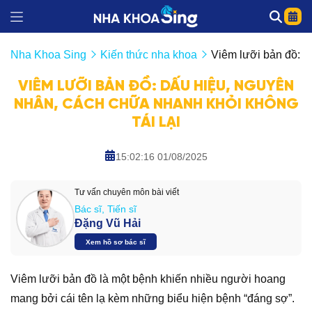
Nha Khoa Sing
Kiến thức nha khoa
Viêm lưỡi bản đồ: D
VIÊM LƯỠI BẢN ĐỒ: DẤU HIỆU, NGUYÊN
NHÂN, CÁCH CHỮA NHANH KHỎI KHÔNG
TÁI LẠI
15:02:16 01/08/2025
Tư vấn chuyên môn bài viết
Bác sĩ, Tiến sĩ
Đặng Vũ Hải
Xem hồ sơ bác sĩ
Viêm lưỡi bản đồ là một bệnh khiến nhiều người hoang
mang bởi cái tên lạ kèm những biểu hiện bệnh “đáng sợ”.