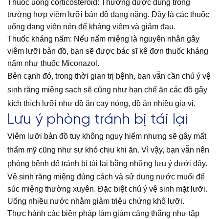
Thuốc uống corticosteroid: Thường được dùng trong
trường hợp viêm lưỡi bản đồ dạng nặng. Đây là các thuốc
uống dạng viên nén để kháng viêm và giảm đau.
Thuốc kháng nấm: Nếu nấm miệng là nguyên nhân gây
viêm lưỡi bản đồ, bạn sẽ được bác sĩ kê đơn thuốc kháng
nấm như thuốc Miconazol.
Bên cạnh đó, trong thời gian trị bệnh, bạn vẫn cần chú ý vệ
sinh răng miệng sạch sẽ cũng như hạn chế ăn các đồ gây
kích thích lưỡi như đồ ăn cay nóng, đồ ăn nhiều gia vị.
Lưu ý phòng tránh bị tái lại
Viêm lưỡi bản đồ tuy không nguy hiểm nhưng sẽ gây mất
thẩm mỹ cũng như sự khó chịu khi ăn. Vì vậy, bạn vẫn nên
phòng bệnh để tránh bị tái lại bằng những lưu ý dưới đây.
Vệ sinh răng miệng đúng cách và sử dụng nước muối để
súc miệng thường xuyên. Đặc biệt chú ý vệ sinh mặt lưỡi.
Uống nhiều nước nhằm giảm triệu chứng khô lưỡi.
Thực hành các biện pháp làm giảm căng thẳng như tập