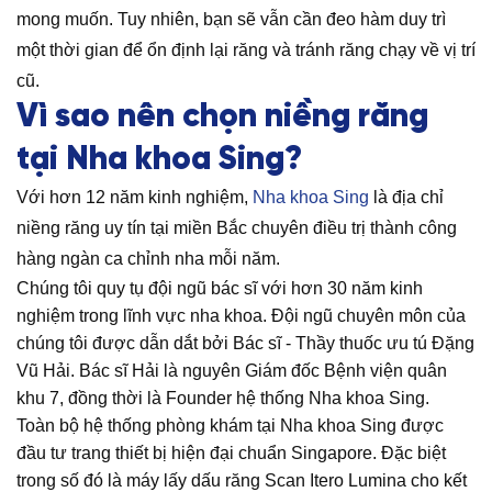
mong muốn. Tuy nhiên, bạn sẽ vẫn cần đeo hàm duy trì
một thời gian để ổn định lại răng và tránh răng chạy về vị trí
cũ.
Vì sao nên chọn niềng răng
tại Nha khoa Sing?
Với hơn 12 năm kinh nghiệm,
Nha khoa Sing
là địa chỉ
niềng răng uy tín tại miền Bắc chuyên điều trị thành công
hàng ngàn ca chỉnh nha mỗi năm.
Chúng tôi quy tụ đội ngũ bác sĩ với hơn 30 năm kinh
nghiệm trong lĩnh vực nha khoa. Đội ngũ chuyên môn của
chúng tôi được dẫn dắt bởi Bác sĩ - Thầy thuốc ưu tú Đặng
Vũ Hải. Bác sĩ Hải là nguyên Giám đốc Bệnh viện quân
khu 7, đồng thời là Founder hệ thống Nha khoa Sing.
Toàn bộ hệ thống phòng khám tại Nha khoa Sing được
đầu tư trang thiết bị hiện đại chuẩn Singapore. Đặc biệt
trong số đó là máy lấy dấu răng Scan Itero Lumina cho kết