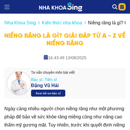
Nha Khoa Sing
Kiến thức nha khoa
Niềng răng là gì? Gi
NIỀNG RĂNG LÀ GÌ? GIẢI ĐÁP TỪ A - Z VỀ
NIỀNG RĂNG
16:43:49 13/08/2025
Tư vấn chuyên môn bài viết
Bác sĩ, Tiến sĩ
Đặng Vũ Hải
Xem hồ sơ bác sĩ
Ngày càng nhiều người chọn niềng răng như một phương
pháp để bảo vệ sức khỏe răng miệng cũng như nâng cao
thẩm mỹ gương mặt. Tuy nhiên, trước khi quyết định niềng