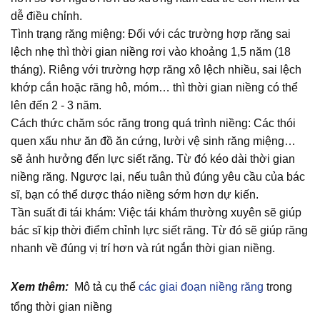
dễ điều chỉnh.
Tình trạng răng miệng:
Đối với các trường hợp răng sai
lệch nhẹ thì thời gian niềng rơi vào khoảng 1,5 năm (18
tháng). Riêng với trường hợp răng xô lệch nhiều, sai lệch
khớp cắn hoặc răng hô, móm… thì thời gian niềng có thể
lên đến 2 - 3 năm.
Cách thức chăm sóc răng trong quá trình niềng: Các thói
quen xấu như ăn đồ ăn cứng, lười vệ sinh răng miệng…
sẽ ảnh hưởng đến lực siết răng. Từ đó kéo dài thời gian
niềng răng. Ngược lại, nếu tuân thủ đúng yêu cầu của bác
sĩ, bạn có thể dược tháo niềng sớm hơn dự kiến.
Tần suất đi tái khám: Việc tái khám thường xuyên sẽ giúp
bác sĩ kịp thời điểm chỉnh lực siết răng. Từ đó sẽ giúp răng
nhanh về đúng vị trí hơn và rút ngắn thời gian niềng.
Xem thêm:
Mô tả cụ thể
các giai đoạn niềng răng
trong
tổng thời gian niềng