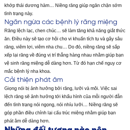
khớp thái dương hàm… Niềng răng giúp ngăn chặn sớm
tình trạng này.
Ngăn ngừa các bệnh lý răng miệng
Răng lệch lạc, chen chúc… sẽ làm tăng khả năng giắt thức
ăn. Điều này sẽ tạo cơ hội cho vi khuẩn tích tụ và gây sâu
răng, viêm lợi, viêm nha chu… Do đó, niềng răng sẽ sắp
xếp lại răng về đúng vị trí thẳng hàng nhau nhằm giúp bạn
vệ sinh răng miệng dễ dàng hơn. Từ đó hạn chế nguy cơ
mắc bệnh lý nha khoa.
Cải thiện phát âm
Giọng nói bị ảnh hưởng bởi răng, lưỡi và môi. Việc sai
lệch răng sẽ ảnh hưởng tới khẩu hình của mỗi người đẫn
đến tình trạng nói ngọng, nói nhíu lưỡi… Niềng răng sẽ
góp phần điều chỉnh lại cấu trúc miệng nhằm giúp bạn
phát âm dễ dàng hơn.