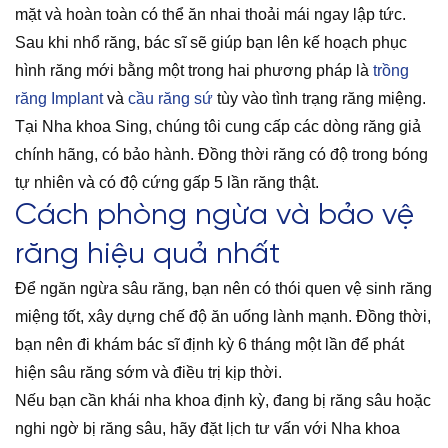
mặt và hoàn toàn có thể ăn nhai thoải mái ngay lập tức.
Sau khi nhổ răng, bác sĩ sẽ giúp bạn lên kế hoạch phục
hình răng mới bằng một trong hai phương pháp là
trồng
răng Implant
và
cầu răng sứ
tùy vào tình trạng răng miệng.
Tại Nha khoa Sing, chúng tôi cung cấp các dòng răng giả
chính hãng, có bảo hành. Đồng thời răng có độ trong bóng
tự nhiên và có độ cứng gấp 5 lần răng thật.
Cách phòng ngừa và bảo vệ
răng hiệu quả nhất
Để ngăn ngừa sâu răng, bạn nên có thói quen vệ sinh răng
miệng tốt, xây dựng chế độ ăn uống lành mạnh. Đồng thời,
bạn nên đi khám bác sĩ định kỳ 6 tháng một lần để phát
hiện sâu răng sớm và điều trị kịp thời.
Nếu bạn cần khái nha khoa định kỳ, đang bị răng sâu hoặc
nghi ngờ bị răng sâu, hãy đặt lịch tư vấn với Nha khoa