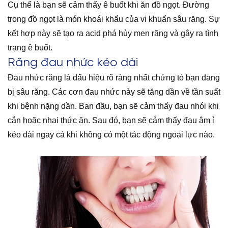
Cụ thể là bạn sẽ cảm thấy ê buốt khi ăn đồ ngọt. Đường
trong đồ ngọt là món khoái khẩu của vi khuẩn sâu răng. Sự
kết hợp này sẽ tạo ra acid phá hủy men răng và gây ra tình
trạng ê buốt.
Răng đau nhức kéo dài
Đau nhức răng là dấu hiệu rõ ràng nhất chứng tỏ bạn đang
bị sâu răng. Các cơn đau nhức này sẽ tăng dần về tần suất
khi bệnh nặng dần. Ban đầu, bạn sẽ cảm thấy đau nhói khi
cắn hoặc nhai thức ăn. Sau đó, bạn sẽ cảm thấy đau âm ỉ
kéo dài ngay cả khi không có một tác động ngoại lực nào.