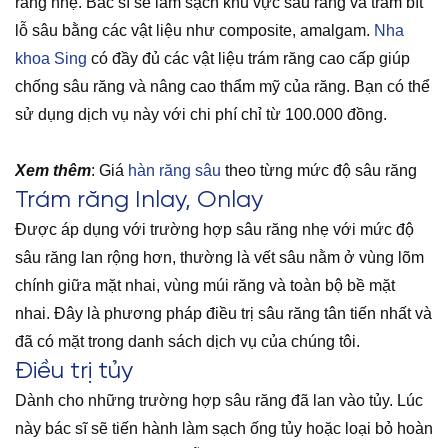
răng nhẹ. Bác sĩ sẽ làm sạch khu vực sâu răng và trám bít
lỗ sâu bằng các vật liệu như composite, amalgam.
Nha
khoa Sing
có đầy đủ các vật liệu trám răng cao cấp giúp
chống sâu răng và nâng cao thẩm mỹ của răng. Bạn có thể
sử dụng dịch vụ này với chi phí chỉ từ 100.000 đồng.
Xem thêm
: Giá
hàn răng sâu
theo từng mức độ sâu răng
Trám răng Inlay, Onlay
Được áp dụng với trường hợp sâu răng nhẹ với mức độ
sâu răng lan rộng hơn, thường là vết sâu nằm ở vùng lõm
chính giữa mặt nhai, vùng múi răng và toàn bộ bề mặt
nhai. Đây là phương pháp điều trị sâu răng tân tiến nhất và
đã có mặt trong danh sách dịch vụ của chúng tôi.
Điều trị tủy
Dành cho những trường hợp sâu răng đã lan vào tủy. Lúc
này bác sĩ sẽ tiến hành làm sạch ống tủy hoặc loại bỏ hoàn