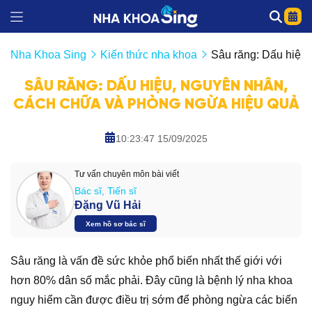
Nha Khoa Sing
Kiến thức nha khoa
Sâu răng: Dấu hiệu
SÂU RĂNG: DẤU HIỆU, NGUYÊN NHÂN,
CÁCH CHỮA VÀ PHÒNG NGỪA HIỆU QUẢ
10:23:47 15/09/2025
Tư vấn chuyên môn bài viết
Bác sĩ, Tiến sĩ
Đặng Vũ Hải
Xem hồ sơ bác sĩ
Sâu răng là vấn đề sức khỏe phổ biến nhất thế giới với
hơn 80% dân số mắc phải. Đây cũng là bệnh lý nha khoa
nguy hiểm cần được điều trị sớm để phòng ngừa các biến