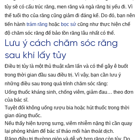
tủy sẽ có cấu trúc răng, men răng và ngà răng bị yếu đi. Vì
thế tuổi thọ của răng cũng giảm đi đáng kể. Do đó, bạn nên
tiến hành
trám răng
hoặc
bọc sứ
cũng như thực hiện chế
độ chăm sóc răng để bảo tồn răng lâu nhất có thể.
Lưu ý cách chăm sóc răng
sau khi lấy tủy
Điều trị tủy là một thủ thuật xâm lấn và có thể gây ê buốt
trong thời gian đầu sau điều trị. Vì vậy, bạn cần lưu ý
những điều sau trong quá trình chăm sóc răng:
Uống thuốc kháng sinh, chống viêm, giảm đau… theo đơn
của bác sĩ.
Tuyệt đối không uống rượu bia hoặc hút thuốc trong thời
gian dùng thuốc.
Nếu thấy hiện tượng sưng, viêm nhiễm nặng thì cần quay
lại phòng khám để bác sĩ tháo mối hàn thoát dịch.
Răng điều trị thường giòn và dễ vỡ hơn răng còn tủy. Do