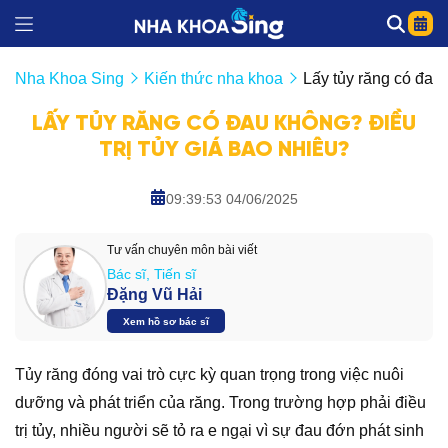
Nha Khoa Sing
Kiến thức nha khoa
Lấy tủy răng có đau 
LẤY TỦY RĂNG CÓ ĐAU KHÔNG? ĐIỀU
TRỊ TỦY GIÁ BAO NHIÊU?
09:39:53 04/06/2025
Tư vấn chuyên môn bài viết
Bác sĩ, Tiến sĩ
Đặng Vũ Hải
Xem hồ sơ bác sĩ
Tủy răng đóng vai trò cực kỳ quan trọng trong việc nuôi
dưỡng và phát triển của răng. Trong trường hợp phải điều
trị tủy, nhiều người sẽ tỏ ra e ngại vì sự đau đớn phát sinh