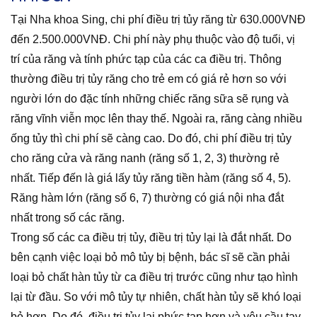
Tại Nha khoa Sing, chi phí điều trị tủy răng từ 630.000VNĐ
đến 2.500.000VNĐ. Chi phí này phụ thuộc vào độ tuổi, vị
trí của răng và tính phức tạp của các ca điều trị. Thông
thường điều trị tủy răng cho trẻ em có giá rẻ hơn so với
người lớn do đặc tính những chiếc răng sữa sẽ rụng và
răng vĩnh viễn mọc lên thay thế. Ngoài ra, răng càng nhiều
ống tủy thì chi phí sẽ càng cao. Do đó, chi phí điều trị tủy
cho răng cửa và răng nanh (răng số 1, 2, 3) thường rẻ
nhất. Tiếp đến là giá lấy tủy răng tiền hàm (răng số 4, 5).
Răng hàm lớn (răng số 6, 7) thường có giá nội nha đắt
nhất trong số các răng.
Trong số các ca điều trị tủy, điều trị tủy lại là đắt nhất. Do
bên cạnh việc loại bỏ mô tủy bị bệnh, bác sĩ sẽ cần phải
loại bỏ chất hàn tủy từ ca điều trị trước cũng như tạo hình
lại từ đầu. So với mô tủy tự nhiên, chất hàn tủy sẽ khó loại
bỏ hơn. Do đó, điều trị tủy lại phức tạp hơn và yêu cầu tay