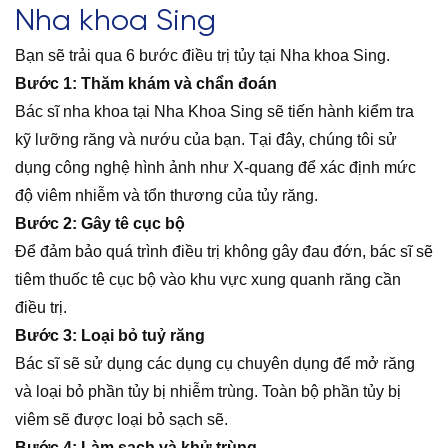
Nha khoa Sing
Bạn sẽ trải qua 6 bước điều trị tủy tại Nha khoa Sing.
Bước 1: Thăm khám và chẩn đoán
Bác sĩ nha khoa tại Nha Khoa Sing sẽ tiến hành kiểm tra
kỹ lưỡng răng và nướu của bạn. Tại đây, chúng tôi sử
dụng công nghệ hình ảnh như X-quang để xác định mức
độ viêm nhiễm và tổn thương của tủy răng.
Bước 2: Gây tê cục bộ
Để đảm bảo quá trình điều trị không gây đau đớn, bác sĩ sẽ
tiêm thuốc tê cục bộ vào khu vực xung quanh răng cần
điều trị.
Bước 3: Loại bỏ tuỷ răng
Bác sĩ sẽ sử dụng các dụng cụ chuyên dụng để mở răng
và loại bỏ phần tủy bị nhiễm trùng. Toàn bộ phần tủy bị
viêm sẽ được loại bỏ sạch sẽ.
Bước 4: Làm sạch và khử trùng