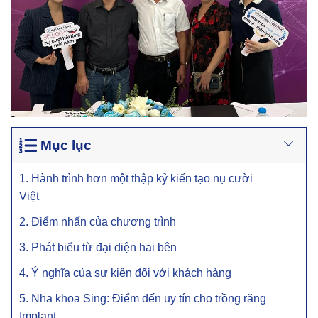
Mục lục
1. Hành trình hơn một thập kỷ kiến tạo nụ cười
Việt
2. Điểm nhấn của chương trình
3. Phát biểu từ đại diện hai bên
4. Ý nghĩa của sự kiện đối với khách hàng
5. Nha khoa Sing: Điểm đến uy tín cho trồng răng
Implant