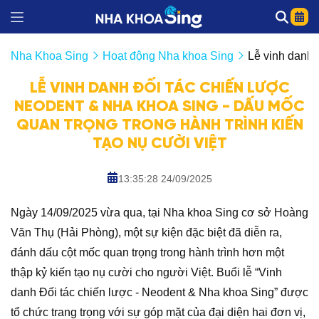
Nha Khoa Sing
Hoạt động Nha khoa Sing
Lễ vinh danh 
LỄ VINH DANH ĐỐI TÁC CHIẾN LƯỢC
NEODENT & NHA KHOA SING - DẤU MỐC
QUAN TRỌNG TRONG HÀNH TRÌNH KIẾN
TẠO NỤ CƯỜI VIỆT
13:35:28 24/09/2025
Ngày 14/09/2025 vừa qua, tại Nha khoa Sing cơ sở Hoàng
Văn Thụ (Hải Phòng), một sự kiện đặc biệt đã diễn ra,
đánh dấu cột mốc quan trọng trong hành trình hơn một
thập kỷ kiến tạo nụ cười cho người Việt. Buổi lễ “Vinh
danh Đối tác chiến lược - Neodent & Nha khoa Sing” được
tổ chức trang trọng với sự góp mặt của đại diện hai đơn vị,