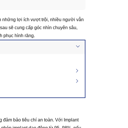
 những lợi ích vượt trội, nhiều người vẫn
t sau sẽ cung cấp góc nhìn chuyên sâu,
nh phục hình răng.
 đảm bảo tiêu chí an toàn. Với Implant
ấy ghép implant dao động từ 95–98%, nếu