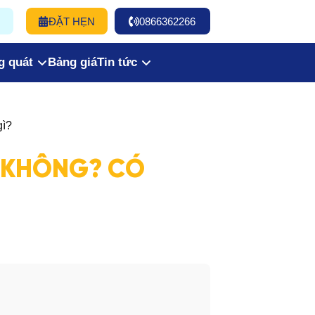
ĐẶT HẸN
0866362266
g quát
Bảng giá
Tin tức
gì?
 KHÔNG? CÓ