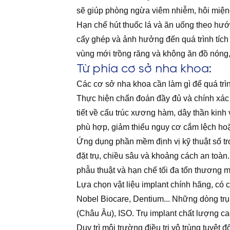
sẽ giúp phòng ngừa viêm nhiễm, hôi miện
Hạn chế hút thuốc lá và ăn uống theo hướ
cấy ghép và ảnh hưởng đến quá trình tích
vùng mới trồng răng và không ăn đồ nóng
Từ phía cơ sở nha khoa:
Các cơ sở nha khoa cần làm gì để quá trìn
Thực hiện chẩn đoán đầy đủ và chính xác
tiết về cấu trúc xương hàm, dây thần kinh 
phù hợp, giảm thiểu nguy cơ cắm lệch hoặ
Ứng dụng phần mềm định vị kỹ thuật số t
đặt trụ, chiều sâu và khoảng cách an toàn
phẫu thuật và hạn chế tối đa tổn thương
Lựa chọn vật liệu implant chính hãng, có
Nobel Biocare, Dentium... Những dòng trụ
(Châu Âu), ISO. Trụ implant chất lượng ca
Duy trì môi trường điều trị vô trùng tuyệt 