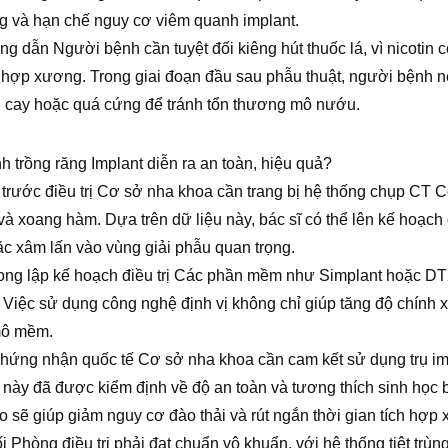
g và hạn chế nguy cơ viêm quanh implant.
ng dẫn Người bệnh cần tuyệt đối kiêng hút thuốc lá, vì nicotin
 hợp xương. Trong giai đoạn đầu sau phẫu thuật, người bệnh n
, cay hoặc quá cứng để tránh tổn thương mô nướu.
h trồng răng Implant diễn ra an toàn, hiệu quả?
 trước điều trị Cơ sở nha khoa cần trang bị hệ thống chụp CT
và xoang hàm. Dựa trên dữ liệu này, bác sĩ có thể lên kế hoạch đi
c xâm lấn vào vùng giải phẫu quan trọng.
rong lập kế hoạch điều trị Các phần mềm như Simplant hoặc D
. Việc sử dụng công nghệ định vị không chỉ giúp tăng độ chính 
 mô mềm.
 chứng nhận quốc tế Cơ sở nha khoa cần cam kết sử dụng trụ im
 này đã được kiểm định về độ an toàn và tương thích sinh học
o sẽ giúp giảm nguy cơ đào thải và rút ngắn thời gian tích hợp
đối Phòng điều trị phải đạt chuẩn vô khuẩn, với hệ thống tiệt trùn