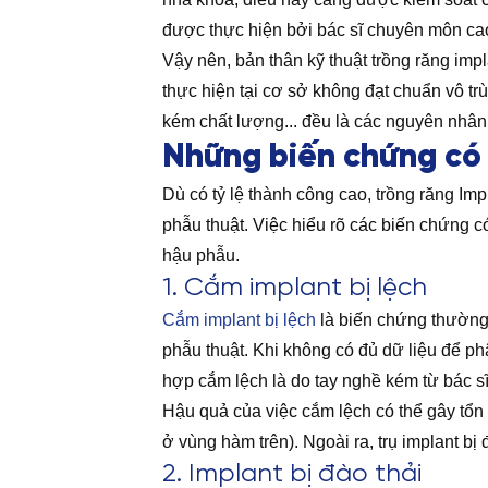
được thực hiện bởi bác sĩ chuyên môn cao 
Vậy nên, bản thân kỹ thuật trồng răng im
thực hiện tại cơ sở không đạt chuẩn vô t
kém chất lượng... đều là các nguyên nhân 
Những biến chứng có 
Dù có tỷ lệ thành công cao, trồng răng Im
phẫu thuật. Việc hiểu rõ các biến chứng c
hậu phẫu.
1. Cắm implant bị lệch
Cắm implant bị lệch
là biến chứng thường
phẫu thuật. Khi không có đủ dữ liệu để phâ
hợp cắm lệch là do tay nghề kém từ bác sĩ
Hậu quả của việc cắm lệch có thể gây tổn
ở vùng hàm trên). Ngoài ra, trụ implant b
2. Implant bị đào thải