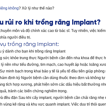
miệng không
? Xử lý như thế nào?
 rủi ro khi trồng răng Implant?
 chuyên môn và độ chính xác cao từ bác sĩ. Tuy nhiên, việc kiểm 
phía người điều trị.
 vụ trồng răng Implant:
 ý dành cho bạn khi trồng răng Implant
g sức khỏe trung thực Người bệnh cần đến nha khoa để thực hi
h lý nền như tiểu đường, tim mạch, cao huyết áp hoặc loãng xươ
 Sự minh bạch trong khai báo y tế là yếu tố đầu tiên giúp phòn
i khám định kỳ Người bệnh cần dùng thuốc theo đơn và không tự ý 
năng tích hợp xương, phát hiện sớm các dấu hiệu bất thường như
ệu quả, tránh các biến chứng nghiêm trọng.
và đều đặn Sau khi cấy implant, người bệnh cần chải răng nh
 vùng kẽ răng và khu vực quanh implant. Việc duy trì thói qu