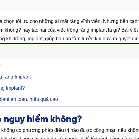
a chọn tối ưu cho những ai mất răng vĩnh viễn. Nhưng bên cạnh
m không? hay tác hại của việc trồng răng implant là gì? Bài viế
ng khi trồng implant, giúp bạn an tâm trước khi đưa ra quyết đị
?
g răng Implant
ăng Implant?
lant an toàn, hiệu quả cao
ó nguy hiểm không?
oa, không có phương pháp điều trị nào được công nhận nếu không
hặt chẽ. Theo các nghiên cứu quốc tế, tỷ lệ thành công của c