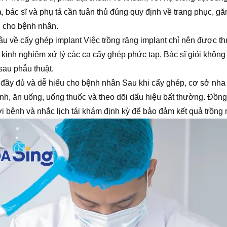
, bác sĩ và phụ tá cần tuân thủ đúng quy định về trang phục, g
i cho bệnh nhân.
âu về cấy ghép implant Việc trồng răng implant chỉ nên được th
kinh nghiệm xử lý các ca cấy ghép phức tạp. Bác sĩ giỏi không 
 sau phẫu thuật.
ầy đủ và dễ hiểu cho bệnh nhân Sau khi cấy ghép, cơ sở nha
inh, ăn uống, uống thuốc và theo dõi dấu hiệu bất thường. Đồn
i bệnh và nhắc lịch tái khám định kỳ để bảo đảm kết quả trồng r