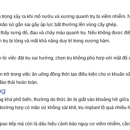
 trọng xảy ra khi mô nướu và xương quanh trụ bị viêm nhiễm. 
mão sứ gắn sai gây áp lực bất thường lên vùng cấy ghép.
thấy sưng đỏ, đau và chảy máu quanh trụ. Nếu không được điều tr
n trụ bị lỏng và mất khả năng duy trì trong xương hàm.
từ việc đặt trụ sai hướng, chọn trụ không phù hợp với mật độ
ản trở trong việc ăn uống đồng thời tạo điều kiện cho vi khuẩ
 đào thải hoàn toàn.
ng
rạng khá phổ biến, thường do thức ăn bị giắt vào khoảng hở gi
rường hợp có mão sứ không sát khít, trụ implant lộ quá nhiều
iao tiếp mà còn là dấu hiệu cảnh báo nguy cơ viêm nhiễm, cần