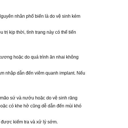
Nguyên nhân phổ biến là do vệ sinh kém
ị kịp thời, tình trạng này có thể tiến
 xương hoặc do quá trình ăn nhai không
n xâm nhập dẫn đến viêm quanh implant. Nếu
ữa mão sứ và nướu hoặc do vệ sinh răng
 hoặc có khe hở cũng dễ dẫn đến mùi khó
 được kiểm tra và xử lý sớm.