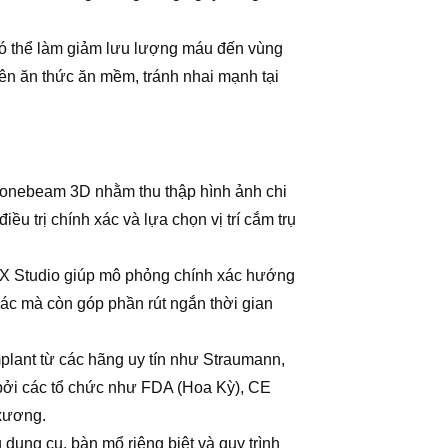
 có thể làm giảm lưu lượng máu đến vùng
ên ăn thức ăn mềm, tránh nhai mạnh tại
 Conebeam 3D nhằm thu thập hình ảnh chi
ều trị chính xác và lựa chọn vị trí cắm trụ
TX Studio giúp mô phỏng chính xác hướng
xác mà còn góp phần rút ngắn thời gian
plant từ các hãng uy tín như Straumann,
 bởi các tổ chức như FDA (Hoa Kỳ), CE
 xương.
g dụng cụ, bàn mổ riêng biệt và quy trình