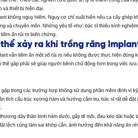
và thiết bị hiện đại.
plant không nguy hiểm. Nguy cơ chỉ xuất hiện nếu ca cấy ghép
rùng và chuyên môn. Những yếu tố như: bác sĩ thiếu kinh nghiệm
tiềm ẩn rủi ro biến chứng.
thể xảy ra khi trồng răng Implan
plant vẫn tiềm ẩn một số rủi ro nếu không được thực hiện đúng
ó thể gặp phải sẽ giúp người bệnh chủ động hơn trong việc lựa 
 gặp trong các trường hợp không sử dụng phần mềm định vị kỹ
n tích cấu trúc xương hàm và hướng cắm trụ, bác sĩ rất dễ đặt im
.
 thương dây thần kinh hàm dưới, gây tê môi, đau kéo dài hoặc
ị đặt lệch cũng làm sai khớp cắn, ảnh hưởng đến khả năng ăn nh