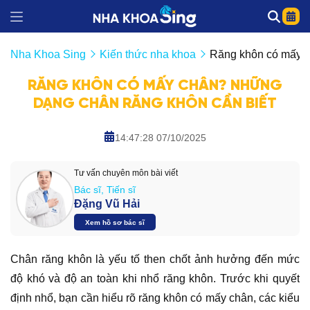
Nha Khoa Sing
Kiến thức nha khoa
Răng khôn có mấy c
RĂNG KHÔN CÓ MẤY CHÂN? NHỮNG
DẠNG CHÂN RĂNG KHÔN CẦN BIẾT
14:47:28 07/10/2025
Tư vấn chuyên môn bài viết
Bác sĩ, Tiến sĩ
Đặng Vũ Hải
Xem hồ sơ bác sĩ
Chân răng khôn là yếu tố then chốt ảnh hưởng đến mức
độ khó và độ an toàn khi nhổ răng khôn. Trước khi quyết
định nhổ, bạn cần hiểu rõ răng khôn có mấy chân, các kiểu