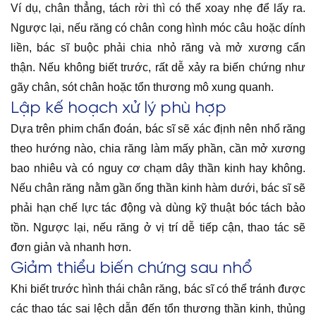
Ví dụ, chân thẳng, tách rời thì có thể xoay nhẹ để lấy ra.
Ngược lại, nếu răng có chân cong hình móc câu hoặc dính
liền, bác sĩ buộc phải chia nhỏ răng và mở xương cẩn
thận. Nếu không biết trước, rất dễ xảy ra biến chứng như
gãy chân, sót chân hoặc tổn thương mô xung quanh.
Lập kế hoạch xử lý phù hợp
Dựa trên phim chẩn đoán, bác sĩ sẽ xác định nên nhổ răng
theo hướng nào, chia răng làm mấy phần, cần mở xương
bao nhiêu và có nguy cơ chạm dây thần kinh hay không.
Nếu chân răng nằm gần ống thần kinh hàm dưới, bác sĩ sẽ
phải hạn chế lực tác động và dùng kỹ thuật bóc tách bảo
tồn. Ngược lại, nếu răng ở vị trí dễ tiếp cận, thao tác sẽ
đơn giản và nhanh hơn.
Giảm thiểu biến chứng sau nhổ
Khi biết trước hình thái chân răng, bác sĩ có thể tránh được
các thao tác sai lệch dẫn đến tổn thương thần kinh, thủng