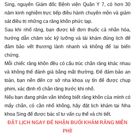
Sing, nguyên Giám đốc Bệnh viện Quân Y 7, có hơn 30
năm kinh nghiệm trực tiếp điều hành chuyên môn và giám
sát điều trị những ca răng khôn phức tạp.
Sau khi nhổ răng, bạn được kê đơn thuốc cá nhân hóa,
hướng dẫn chăm sóc kỹ lưỡng và tái khám đúng lịch để
đảm bảo vết thương lành nhanh và không để lại biến
chứng.
Mỗi chiếc răng khôn đều có cấu trúc chân răng khác nhau
và không thể đánh giá bằng mắt thường. Để đảm bảo an
toàn, bạn nên đến cơ sở nha khoa uy tín để được chụp
phim, xác định rõ chân răng trước khi nhổ.
Nếu bạn đang phân vân không biết răng khôn của mình có
mấy chân, có cần nhổ không, hãy đặt lịch khám tại Nha
khoa Sing để được bác sĩ tư vấn cụ thể và chi tiết.
ĐẶT LỊCH NGAY ĐỂ NHẬN BUỔI KHÁM RĂNG MIỄN
PHÍ!