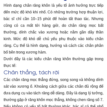
Hình dạng chân răng khôn là yếu tố ảnh hưởng trực tiếp
đến mức độ khó khi nhổ. Có những trường hợp thuận lợi,
bác sĩ chỉ cần 10–15 phút để hoàn tất thao tác. Nhưng
cũng có ca mất tới hàng giờ, do chân răng mọc bất
thường, dính chắc vào xương hoặc nằm gần dây thần
kinh. Mức độ khó dễ chủ yếu phụ thuộc vào kiểu chân
răng. Cụ thể là hình dạng, hướng và cách các chân phân
bố bên trong xương hàm.
Dưới đây là các kiểu chân răng khôn thường gặp trong
thực tế:
Chân thẳng, tách rời
Các chân răng mọc thẳng đứng, song song và không dính
sát vào xương ổ. Khoảng cách giữa các chân đủ rộng để
đưa dụng cụ vào tách răng dễ dàng. Đây là dạng lý tưởng,
thường gặp ở răng khôn mọc thẳng, không chen răng số 7.
Nếu không có yếu tố bất thường khác, bác sĩ có thể nhổ