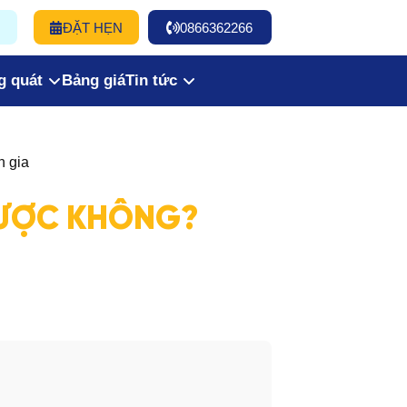
ĐẶT HẸN
0866362266
g quát
Bảng giá
Tin tức
n gia
ĐƯỢC KHÔNG?