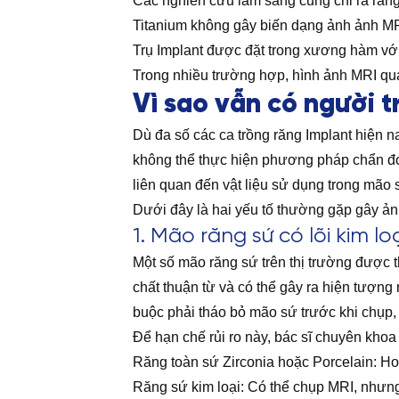
Các nghiên cứu lâm sàng cũng chỉ ra rằng
Titanium không gây biến dạng ảnh ảnh M
Trụ Implant được đặt trong xương hàm vớ
Trong nhiều trường hợp, hình ảnh MRI qua
Vì sao vẫn có người 
Dù đa số các ca trồng răng Implant hiện 
không thể thực hiện phương pháp chẩn đo
liên quan đến vật liệu sử dụng trong mão 
Dưới đây là hai yếu tố thường gặp gây ản
1. Mão răng sứ có lõi kim l
Một số mão răng sứ trên thị trường được 
chất thuận từ và có thể gây ra hiện tượn
buộc phải tháo bỏ mão sứ trước khi chụp,
Để hạn chế rủi ro này, bác sĩ chuyên kho
Răng toàn sứ Zirconia hoặc Porcelain: H
Răng sứ kim loại: Có thể chụp MRI, nhưn