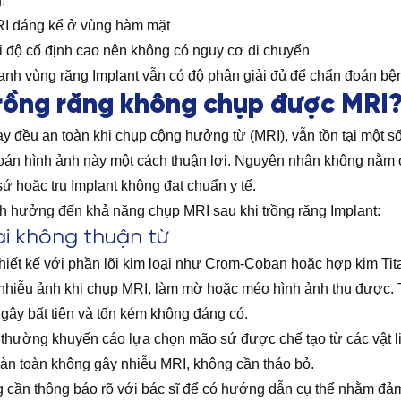
:
RI đáng kể ở vùng hàm mặt
i độ cố định cao nên không có nguy cơ di chuyển
nh vùng răng Implant vẫn có độ phân giải đủ để chẩn đoán bện
trồng răng không chụp được MRI
nay đều an toàn khi chụp cộng hưởng từ (MRI), vẫn tồn tại một 
án hình ảnh này một cách thuận lợi. Nguyên nhân không nằm ở
sứ hoặc trụ Implant không đạt chuẩn y tế.
h hưởng đến khả năng chụp MRI sau khi trồng răng Implant:
oại không thuận từ
thiết kế với phần lõi kim loại như Crom-Coban hoặc hợp kim Tit
g nhiễu ảnh khi chụp MRI, làm mờ hoặc méo hình ảnh thu được. 
 gây bất tiện và tốn kém không đáng có.
a thường khuyến cáo lựa chọn mão sứ được chế tạo từ các vật l
oàn toàn không gây nhiễu MRI, không cần tháo bỏ.
g cần thông báo rõ với bác sĩ để có hướng dẫn cụ thể nhằm đả