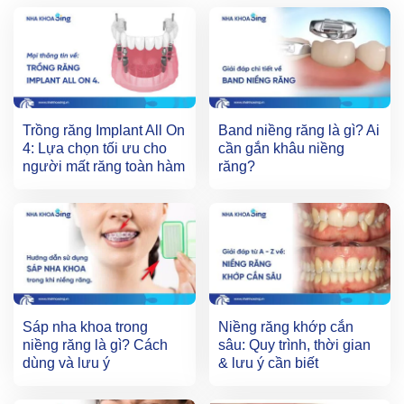
Trồng răng Implant All On
Band niềng răng là gì? Ai
4: Lựa chọn tối ưu cho
cần gắn khâu niềng
người mất răng toàn hàm
răng?
Sáp nha khoa trong
Niềng răng khớp cắn
niềng răng là gì? Cách
sâu: Quy trình, thời gian
dùng và lưu ý
& lưu ý cần biết