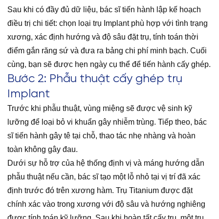
Sau khi có đầy đủ dữ liệu, bác sĩ tiến hành lập kế hoạch
điều trị chi tiết: chọn loại trụ Implant phù hợp với tình trạng
xương, xác định hướng và độ sâu đặt trụ, tính toán thời
điểm gắn răng sứ và đưa ra bảng chi phí minh bạch. Cuối
cùng, bạn sẽ được hẹn ngày cụ thể để tiến hành cấy ghép.
Bước 2: Phẫu thuật cấy ghép trụ
Implant
Trước khi phẫu thuật, vùng miệng sẽ được vệ sinh kỹ
lưỡng để loại bỏ vi khuẩn gây nhiễm trùng. Tiếp theo, bác
sĩ tiến hành gây tê tại chỗ, thao tác nhẹ nhàng và hoàn
toàn không gây đau.
Dưới sự hỗ trợ của hệ thống định vị và máng hướng dẫn
phẫu thuật nếu cần, bác sĩ tạo một lỗ nhỏ tại vị trí đã xác
định trước đó trên xương hàm. Trụ Titanium được đặt
chính xác vào trong xương với độ sâu và hướng nghiêng
được tính toán kỹ lưỡng. Sau khi hoàn tất cấy trụ, một trụ