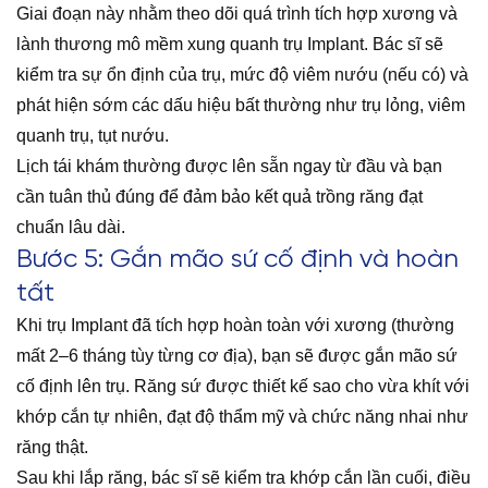
Giai đoạn này nhằm theo dõi quá trình tích hợp xương và
lành thương mô mềm xung quanh trụ Implant. Bác sĩ sẽ
kiểm tra sự ổn định của trụ, mức độ viêm nướu (nếu có) và
phát hiện sớm các dấu hiệu bất thường như trụ lỏng, viêm
quanh trụ, tụt nướu.
Lịch tái khám thường được lên sẵn ngay từ đầu và bạn
cần tuân thủ đúng để đảm bảo kết quả trồng răng đạt
chuẩn lâu dài.
Bước 5: Gắn mão sứ cố định và hoàn
tất
Khi trụ Implant đã tích hợp hoàn toàn với xương (thường
mất 2–6 tháng tùy từng cơ địa), bạn sẽ được gắn mão sứ
cố định lên trụ. Răng sứ được thiết kế sao cho vừa khít với
khớp cắn tự nhiên, đạt độ thẩm mỹ và chức năng nhai như
răng thật.
Sau khi lắp răng, bác sĩ sẽ kiểm tra khớp cắn lần cuối, điều