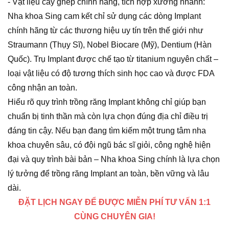
- Vật liệu cấy ghép chính hãng, tích hợp xương nhanh:
Nha khoa Sing cam kết chỉ sử dụng các dòng Implant
chính hãng từ các thương hiệu uy tín trên thế giới như
Straumann (Thụy Sĩ), Nobel Biocare (Mỹ), Dentium (Hàn
Quốc). Trụ Implant được chế tạo từ titanium nguyên chất –
loại vật liệu có độ tương thích sinh học cao và được FDA
công nhận an toàn.
Hiểu rõ quy trình trồng răng Implant không chỉ giúp bạn
chuẩn bị tinh thần mà còn lựa chọn đúng địa chỉ điều trị
đáng tin cậy. Nếu bạn đang tìm kiếm một trung tâm nha
khoa chuyên sâu, có đội ngũ bác sĩ giỏi, công nghệ hiện
đại và quy trình bài bản – Nha khoa Sing chính là lựa chọn
lý tưởng để trồng răng Implant an toàn, bền vững và lâu
dài.
ĐẶT LỊCH NGAY ĐỂ ĐƯỢC MIỄN PHÍ TƯ VẤN 1:1
CÙNG CHUYÊN GIA!