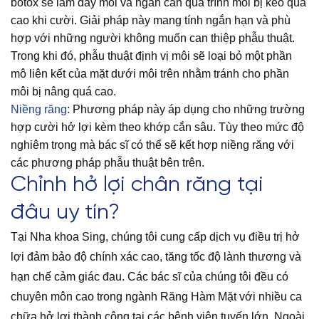
botox sẽ làm đầy môi và ngăn cản quá trình môi bị kéo quá
cao khi cười. Giải pháp này mang tính ngắn hạn và phù
hợp với những người không muốn can thiệp phẫu thuật.
Trong khi đó, phẫu thuật định vị môi sẽ loại bỏ một phần
mô liên kết của mặt dưới môi trên nhằm tránh cho phần
môi bị nâng quá cao.
Niềng răng
: Phương pháp này áp dụng cho những trường
hợp cười hở lợi kèm theo khớp cắn sâu. Tùy theo mức độ
nghiêm trọng mà bác sĩ có thể sẽ kết hợp niềng răng với
các phương pháp phẫu thuật bên trên.
Chỉnh hở lợi chân răng tại
đâu uy tín?
Tại Nha khoa Sing, chúng tôi cung cấp dịch vụ điều trị hở
lợi đảm bảo độ chính xác cao, tăng tốc độ lành thương và
hạn chế cảm giác đau. Các bác sĩ của chúng tôi đều có
chuyên môn cao trong ngành Răng Hàm Mặt với nhiều ca
chữa hở lợi thành công tại các bệnh viện tuyến lớn. Ngoài