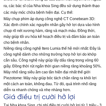
ra, các bác sĩ của Nha khoa Sing đều sử dụng thành thạo
các máy móc chữa bệnh hiện đại. Cụ thể:
Máy chụp phim áp dụng công nghệ CT Conebeam 3D:
Xác định chính xác nguyên nhân gây hở lợi dựa vào hình
chụp rõ nét xương hàm, răng và mạch máu. Đồng thời,
máy giúp tối ưu hóa kế hoạch điều trị và đảm bảo an toàn
cho bệnh nhân.
Niềng răng công nghệ Itero Lumia thế hệ mới nhất: Đây là
công nghệ dành cho những trường hợp hở lợi do khớp
cắn sâu. Công nghệ này giúp lấy dấu răng trong vòng 60
giây. Đồng thời rút ngắn thời gian niềng răng khoảng 50%.
Máy nhổ răng siêu âm cao tần hiện đại nhất thế giới
Piezotome: Máy này giúp bóc tách chân răng ra khỏi lợi
một cách an toàn, không đau. Từ đó, quá trình nhổ răng
diễn ra nhanh chóng và nhẹ nhàng hơn.
Giá điều trị cười hở lợi
Tại Nha khoa Sing, chi phí điều trị cười hở lợi từ 1 triệu - 3