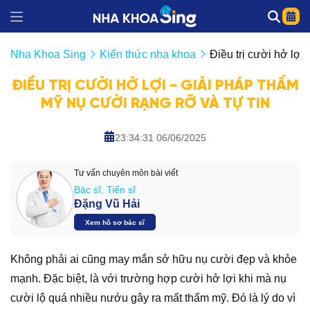
Nha Khoa Sing
Kiến thức nha khoa
Điều trị cười hở lợi
ĐIỀU TRỊ CƯỜI HỞ LỢI - GIẢI PHÁP THẨM
MỸ NỤ CƯỜI RẠNG RỠ VÀ TỰ TIN
23:34:31 06/06/2025
Tư vấn chuyên môn bài viết
Bác sĩ, Tiến sĩ
Đặng Vũ Hải
Xem hồ sơ bác sĩ
Không phải ai cũng may mắn sở hữu nụ cười đẹp và khỏe
mạnh. Đặc biệt, là với trường hợp cười hở lợi khi mà nụ
cười lộ quá nhiều nướu gây ra mất thẩm mỹ. Đó là lý do vì