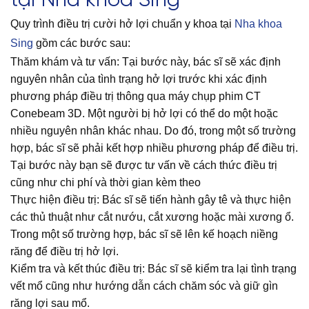
tại Nha khoa Sing
Quy trình điều trị cười hở lợi chuẩn y khoa tại
Nha khoa
Sing
gồm các bước sau:
Thăm khám và tư vấn: Tại bước này, bác sĩ sẽ xác định
nguyên nhân của tình trạng hở lợi trước khi xác định
phương pháp điều trị thông qua máy chụp phim CT
Conebeam 3D. Một người bị hở lợi có thể do một hoặc
nhiều nguyên nhân khác nhau. Do đó, trong một số trường
hợp, bác sĩ sẽ phải kết hợp nhiều phương pháp để điều trị.
Tại bước này bạn sẽ được tư vấn về cách thức điều trị
cũng như chi phí và thời gian kèm theo
Thực hiện điều trị: Bác sĩ sẽ tiến hành gây tê và thực hiện
các thủ thuật như cắt nướu, cắt xương hoặc mài xương ổ.
Trong một số trường hợp, bác sĩ sẽ lên kế hoạch niềng
răng để điều trị hở lợi.
Kiểm tra và kết thúc điều trị: Bác sĩ sẽ kiểm tra lại tình trạng
vết mổ cũng như hướng dẫn cách chăm sóc và giữ gìn
răng lợi sau mổ.