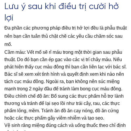
Lưu ý sau khi điều trị cười hở
lợi
Đa phần các phương pháp điều trị hở lợi đều là phẫu thuật
nên bạn cần tuân thủ chặt chẽ các yêu cầu chăm sóc sau
mổ.
Cầm máu: Vết mổ sẽ rỉ máu trong một thời gian sau phẫu
thuật. Do đó bạn cần ép gạc vào các vị trí chảy máu. Nếu
phát hiện thấy cục máu đông thì bạn cần liên lạc với bác sĩ.
Bác sĩ sẽ xem xét tình hình và quyết định xem khi nào nên
tách cục máu đông. Ngoài ra, bạn không nên súc miệng
mạnh trong 2 ngày đầu để tránh làm bong cục máu đông.
Điều chỉnh chế độ ăn: Bổ sung các thực phẩm hỗ trợ lành
thương và tránh để lại sẹo lồi như trái cây, rau, các thực
phẩm lỏng, mềm. Tránh ăn đồ ăn cay nóng, đồ ăn cứng
hoặc các thực phẩm gây viêm nhiễm và tạo sẹo.
Vệ sinh răng miệng đúng cách và uống thuốc theo chỉ định