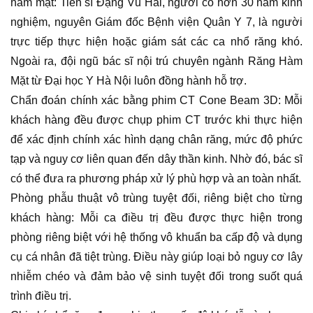
hàm mặt: Tiến sĩ Đặng Vũ Hải, người có hơn 30 năm kinh
nghiệm, nguyên Giám đốc Bệnh viện Quân Y 7, là người
trực tiếp thực hiện hoặc giám sát các ca nhổ răng khó.
Ngoài ra, đội ngũ bác sĩ nội trú chuyên ngành Răng Hàm
Mặt từ Đại học Y Hà Nội luôn đồng hành hỗ trợ.
Chẩn đoán chính xác bằng phim CT Cone Beam 3D: Mỗi
khách hàng đều được chụp phim CT trước khi thực hiện
để xác định chính xác hình dạng chân răng, mức độ phức
tạp và nguy cơ liên quan đến dây thần kinh. Nhờ đó, bác sĩ
có thể đưa ra phương pháp xử lý phù hợp và an toàn nhất.
Phòng phẫu thuật vô trùng tuyệt đối, riêng biệt cho từng
khách hàng: Mỗi ca điều trị đều được thực hiện trong
phòng riêng biệt với hệ thống vô khuẩn ba cấp độ và dụng
cụ cá nhân đã tiệt trùng. Điều này giúp loại bỏ nguy cơ lây
nhiễm chéo và đảm bảo vệ sinh tuyệt đối trong suốt quá
trình điều trị.