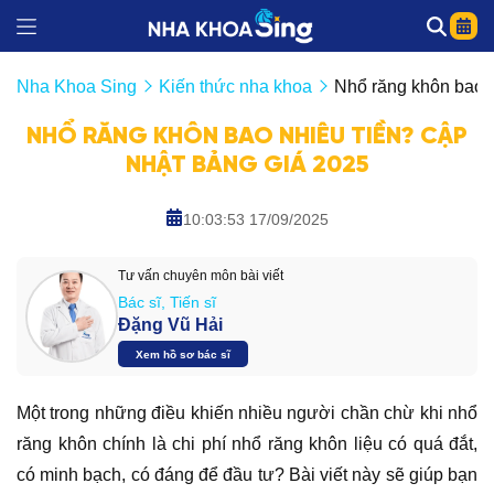
Nha Khoa Sing
Kiến thức nha khoa
Nhổ răng khôn bao n
NHỔ RĂNG KHÔN BAO NHIÊU TIỀN? CẬP
NHẬT BẢNG GIÁ 2025
10:03:53 17/09/2025
Tư vấn chuyên môn bài viết
Bác sĩ, Tiến sĩ
Đặng Vũ Hải
Xem hồ sơ bác sĩ
Một trong những điều khiến nhiều người chần chừ khi nhổ
răng khôn chính là chi phí nhổ răng khôn liệu có quá đắt,
có minh bạch, có đáng để đầu tư? Bài viết này sẽ giúp bạn