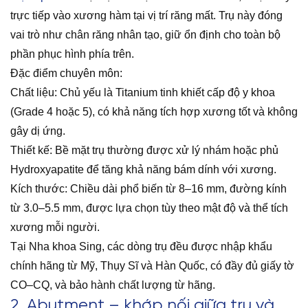
trực tiếp vào xương hàm tại vị trí răng mất. Trụ này đóng
vai trò như chân răng nhân tạo, giữ ổn định cho toàn bộ
phần phục hình phía trên.
Đặc điểm chuyên môn:
Chất liệu: Chủ yếu là Titanium tinh khiết cấp độ y khoa
(Grade 4 hoặc 5), có khả năng tích hợp xương tốt và không
gây dị ứng.
Thiết kế: Bề mặt trụ thường được xử lý nhám hoặc phủ
Hydroxyapatite để tăng khả năng bám dính với xương.
Kích thước: Chiều dài phổ biến từ 8–16 mm, đường kính
từ 3.0–5.5 mm, được lựa chọn tùy theo mật độ và thể tích
xương mỗi người.
Tại Nha khoa Sing, các dòng trụ đều được nhập khẩu
chính hãng từ Mỹ, Thụy Sĩ và Hàn Quốc, có đầy đủ giấy tờ
CO–CQ, và bảo hành chất lượng từ hãng.
2. Abutment – khớp nối giữa trụ và