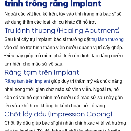
trình trồng răng Implant
Ngoài các vật liệu kể trên, tùy vào tình trạng mà bác sĩ sẽ
sử dụng thêm các loại khí cụ khác để hỗ trợ.
Trụ lành thương (Healing Abutment)
Sau khi cấy trụ Implant, bác sĩ thường đặt
trụ lành thương
vào để hỗ trợ hình thành viền nướu quanh vị trí cấy ghép.
Điều này giúp mô mềm phát triển ổn định, tạo dáng nướu
tự nhiên cho mão sứ về sau.
Răng tạm trên Implant
Răng tạm trên Implant
giúp duy trì thẩm mỹ và chức năng
nhai trong thời gian chờ mão sứ vĩnh viễn. Ngoài ra, nó
còn có vai trò định hình mô nướu để mão sứ sau này gắn
lên vừa khít hơn, không bị kênh hoặc hở cổ răng.
Chốt lấy dấu (Impression Coping)
Chốt lấy dấu giúp bác sĩ ghi nhận chính xác vị trí và hướng